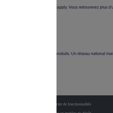
plication mobile
and vous le souhaitez sur Happly. Vous retrouverez plus d'un mil
s attendent.
es remises sur des milliers de produits. Un réseau national mais 
son audience ou de vous faire bénéficier de fonctionnalités
ve de votre consentement.
firmer mes choix