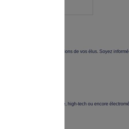
ltant les procès-verbaux des réunions de vos élus. Soyez infor
ttribués.
tique : cartes cadeaux, billetterie, high-tech ou encore électrom