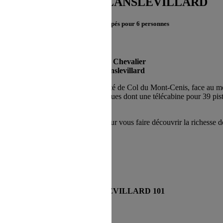
Appartements de LANSLEVILLARD
2 appartements équipés pour 6 personnes
 refus du visiteur au dépôt des cookies
Résidence Chevalier
73480 Lanslevillard
n versant orienté au Nord, à proximité de Col du Mont-Cenis, face au me
stes balisées, 22 remontées mécaniques dont une télécabine pour 39 pis
sses.
 dans un cadre somptueux, et pour vous faire découvrir la richesse de s
GITE LANSLEVILLARD 101