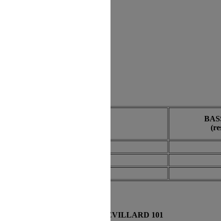
BAS
(rest
GITE LANSLEVILLARD 101