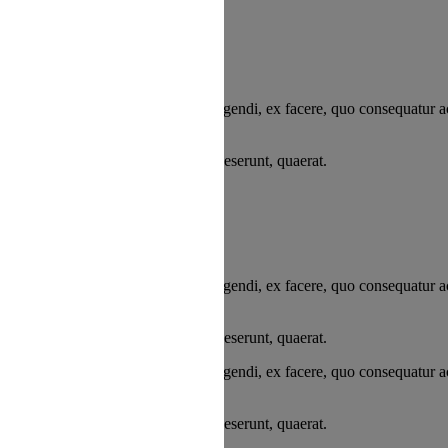
 refus du visiteur au dépôt des cookies
fugit consequuntur hic eius quasi eligendi, ex facere, quo consequatur a
rum possimus porro obcaecati vitae. Deserunt, quaerat.
fugit consequuntur hic eius quasi eligendi, ex facere, quo consequatur a
rum possimus porro obcaecati vitae. Deserunt, quaerat.
fugit consequuntur hic eius quasi eligendi, ex facere, quo consequatur a
rum possimus porro obcaecati vitae. Deserunt, quaerat.