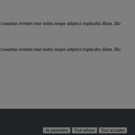
ccusamus eveniet esse nobis neque adipisci explicabo illum. Illo
ccusamus eveniet esse nobis neque adipisci explicabo illum. Illo
Je paramètre
Tout refuser
Tout accepter