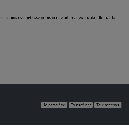
ccusamus eveniet esse nobis neque adipisci explicabo illum. Illo
Je paramètre
Tout refuser
Tout accepter
Gestion des cookies